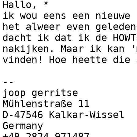
Hallo, *

ik wou eens een nieuwe 
het alweer even geleden
dacht ik dat ik de HOWT
nakijken. Maar ik kan '
vinden! Hoe heette die 
-- 

joop gerritse

Mühlenstraße 11

D-47546 Kalkar-Wissel

Germany

+49-2824-971487
