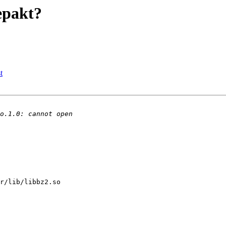
gepakt?
t
r/lib/libbz2.so
