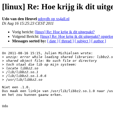
[linux] Re: Hoe krijg ik dit uit
Udo van den Heuvel
udovdh op xs4all.nl
Di Aug 16 15:25:23 CEST 2011
Vorig bericht:
[linux] Re: Hoe krijg ik dit uitgepakt?
Volgend Bericht:
[linux] Re: Hoe krijg ik dit uitgepakt? opgelos
Messages sorted by:
[ date ]
[ thread ]
[ subject ]
[ author ]
On 2011-08-16 15:15, Julien Michielsen wrote:

>
>
>
>
>
>
>
Niet een .1.0.

Dus maak een linkje van /usr/lib/libbz2.so.1.0 naar /us
en het zou kunnen gaanw erken.

Udo
