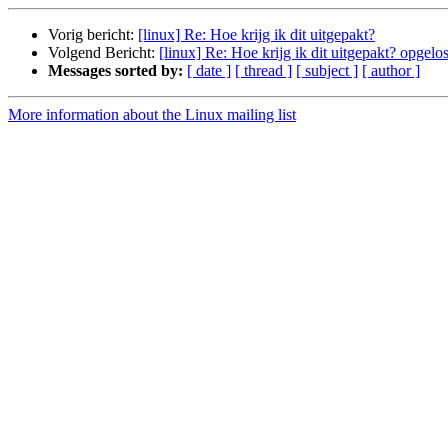
Vorig bericht:
[linux] Re: Hoe krijg ik dit uitgepakt?
Volgend Bericht:
[linux] Re: Hoe krijg ik dit uitgepakt? opgelos
Messages sorted by:
[ date ]
[ thread ]
[ subject ]
[ author ]
More information about the Linux mailing list