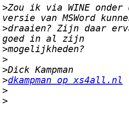
>
Zou ik via WINE onder 
>
draaien? Zijn daar erv
>
>
>
>
dkampman op xs4all.nl
>
>