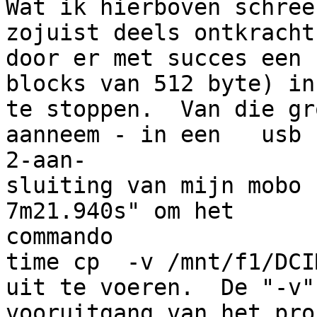
Wat ik hierboven schree
zojuist deels ontkracht

door er met succes een 
blocks van 512 byte) in

te stoppen.  Van die gr
aanneem - in een   usb 

2-aan-

sluiting van mijn mobo zi
7m21.940s" om het 

commando

time cp  -v /mnt/f1/DCI
uit te voeren.  De "-v"
vooruitgang van het proc