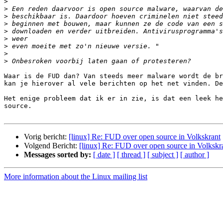
>
>
>
>
>
>
>
>
>
Waar is de FUD dan? Van steeds meer malware wordt de br
kan je hierover al vele berichten op het net vinden. De
Het enige probleem dat ik er in zie, is dat een leek he
source.

Vorig bericht:
[linux] Re: FUD over open source in Volkskrant
Volgend Bericht:
[linux] Re: FUD over open source in Volkskr
Messages sorted by:
[ date ]
[ thread ]
[ subject ]
[ author ]
More information about the Linux mailing list