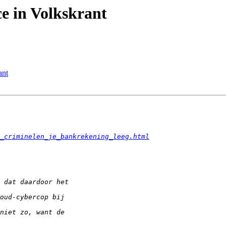
e in Volkskrant
ant
_criminelen_je_bankrekening_leeg.html