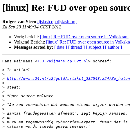
[linux] Re: FUD over open sourc
Rutger van Sleen
djslash op djslash.org
Za Sep 29 11:49:34 CEST 2012
Vorig bericht:
[linux] Re: FUD over open source in Volkskrant
Volgend Bericht:
[linux] Re: FUD over open source in Volkskr
Messages sorted by:
[ date ]
[ thread ]
[ subject ]
[ author ]
Hans Paijmans <
J.J.Paijmans op uvt.nl
> schreef:

>
>
>
http://www.z24.nl/z24geld/artikel_382548.z24/Zo_halen
>
>
>
>
>
>
>
>
>
>
>