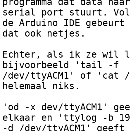
programma dat data naar 
serial port stuurt. Vol
de Arduino IDE gebeurt 

dat ook netjes.

Echter, als ik ze wil l
bijvoorbeeld 'tail -f 

/dev/ttyACM1' of 'cat /
helemaal niks.

'od -x dev/ttyACM1' gee
elkaar en 'ttylog -b 192
-d /dev/ttyACM1' geeft 