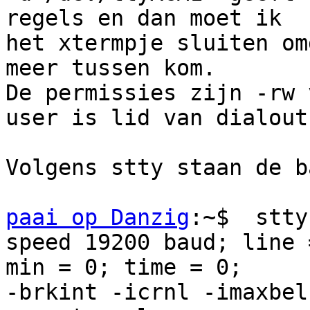
regels en dan moet ik 

het xtermpje sluiten om
meer tussen kom.

De permissies zijn -rw 
user is lid van dialout.
Volgens stty staan de b
paai op Danzig
:~$  stty
speed 19200 baud; line =
min = 0; time = 0;

-brkint -icrnl -imaxbel
