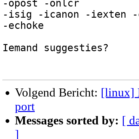
-opost -onlcr

-isig -icanon -iexten -
-echoke

Iemand suggesties?

Volgend Bericht:
[linux]
port
Messages sorted by:
[ d
]