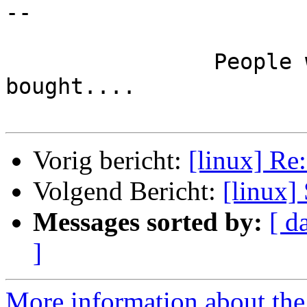
-- 

		People who bought this story also 
bought....

Vorig bericht:
[linux] Re
Volgend Bericht:
[linux]
Messages sorted by:
[ d
]
More information about the 