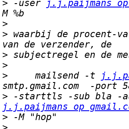
>
 -user 
j.j.paijmans op
>
>
 waarbij de procent-va
>
>
>
     mailsend -t 
j.j.p
>
j.j.paijmans op gmail.c
>
>