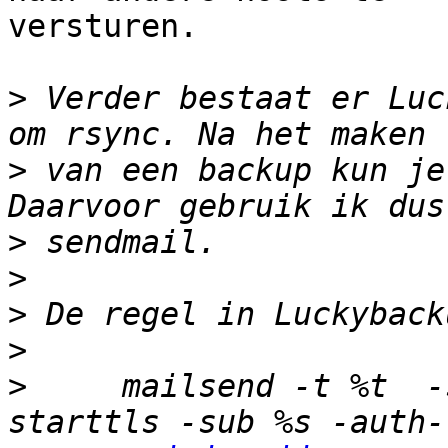
versturen. 

>
 Verder bestaat er Luc
>
 van een backup kun je
>
>
>
>
>
     mailsend -t %t  -