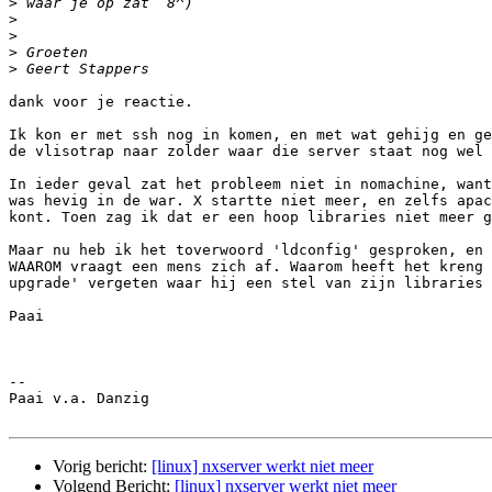
>
>
>
>
>
dank voor je reactie.

Ik kon er met ssh nog in komen, en met wat gehijg en ge
de vlisotrap naar zolder waar die server staat nog wel 
In ieder geval zat het probleem niet in nomachine, want
was hevig in de war. X startte niet meer, en zelfs apac
kont. Toen zag ik dat er een hoop libraries niet meer g
Maar nu heb ik het toverwoord 'ldconfig' gesproken, en 
WAAROM vraagt een mens zich af. Waarom heeft het kreng 
upgrade' vergeten waar hij een stel van zijn libraries 
Paai

-- 

Paai v.a. Danzig

Vorig bericht:
[linux] nxserver werkt niet meer
Volgend Bericht:
[linux] nxserver werkt niet meer