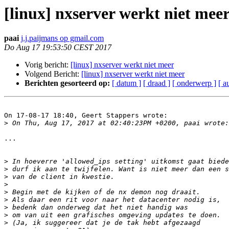
[linux] nxserver werkt niet mee
paai
j.j.paijmans op gmail.com
Do Aug 17 19:53:50 CEST 2017
Vorig bericht:
[linux] nxserver werkt niet meer
Volgend Bericht:
[linux] nxserver werkt niet meer
Berichten gesorteerd op:
[ datum ]
[ draad ]
[ onderwerp ]
[ a
On 17-08-17 18:40, Geert Stappers wrote:

>
...

>
>
>
>
>
>
>
>
>