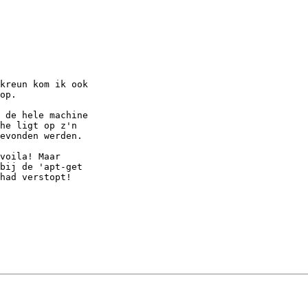
kreun kom ik ook 

op.

 de hele machine 

he ligt op z'n 

evonden werden.

voila! Maar 

bij de 'apt-get 

had verstopt!
