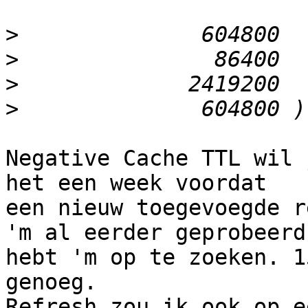
>
>
>
>
Negative Cache TTL wil 
het een week voordat

een nieuw toegevoegde r
'm al eerder geprobeerd

hebt 'm op te zoeken. 1
genoeg.

Refresh zou ik ook op e