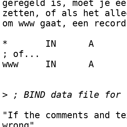
geregeld is, moet je ee
zetten, of als het allee
om www gaat, een record
*	IN	A	192.168.178.25

; of...

www	IN	A	192.168.178.25

>
"If the comments and te
wrong"...
