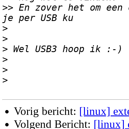
>>
 En zover het om een 
>
>
>
>
>
>
Vorig bericht:
[linux] ext
Volgend Bericht:
[linux]