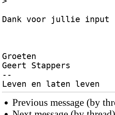
>
Dank voor jullie input

Groeten

Geert Stappers

-- 

Previous message (by th
Next message (by thread