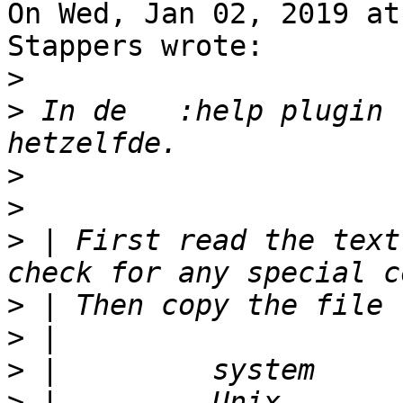
On Wed, Jan 02, 2019 at
Stappers wrote:

>
>
 In de   :help plugin 
>
>
>
 | First read the text
>
>
>
>
 |         Unix            