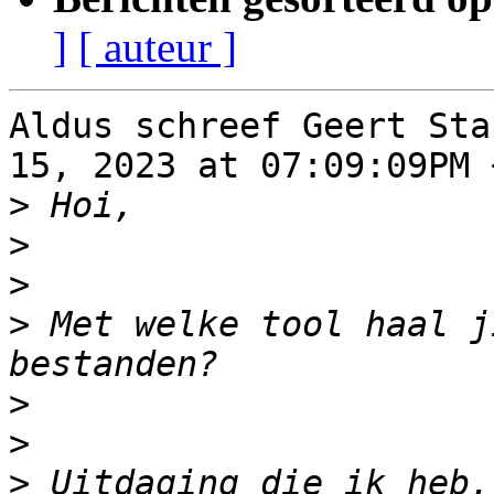
]
[ auteur ]
Aldus schreef Geert Sta
15, 2023 at 07:09:09PM 
>
>
>
>
 Met welke tool haal j
>
>
>
 Uitdaging die ik heb,