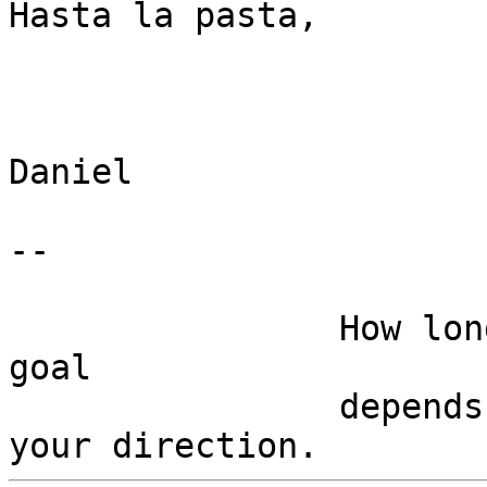
Hasta la pasta,

Daniel

-- 

		How long it takes to reach your 
goal

		depends less on your speed than on 