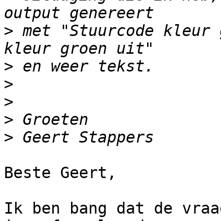
>
 met "Stuurcode kleur 
>
>
>
>
>
Beste Geert,

Ik ben bang dat de vraa