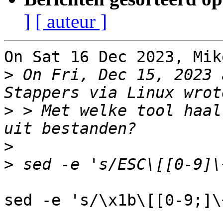
]
[ auteur ]
On Sat 16 Dec 2023, Mik
>
 On Fri, Dec 15, 2023 
>
 > Met welke tool haal
>
>
sed -e 's/\x1b\[[0-9;]\