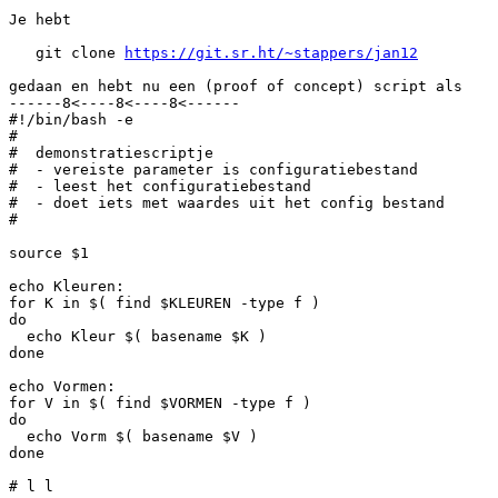
Je hebt

   git clone 
https://git.sr.ht/~stappers/jan12
gedaan en hebt nu een (proof of concept) script als

------8<----8<----8<------

#!/bin/bash -e

#

#  demonstratiescriptje

#  - vereiste parameter is configuratiebestand

#  - leest het configuratiebestand

#  - doet iets met waardes uit het config bestand

#

source $1

echo Kleuren:

for K in $( find $KLEUREN -type f )

do

  echo Kleur $( basename $K )

done

echo Vormen:

for V in $( find $VORMEN -type f )

do

  echo Vorm $( basename $V )

done

# l l
