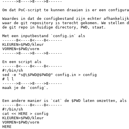
------>8---->8---->8------

Om dat PoC-script te kunnen draaien is er een configura
Waardes in dat de configbestand zijn echter afhankelijk
waar de git repository is terecht gekomen. We stellen d
de git repo in huidige directory, PWD, staat.

Met een inputbestand `config.in` als

------8<----8<----8<------

KLEUREN=$PWD/kleur

VORMEN=$PWD/vorm

------>8---->8---->8------

En een script als

------8<----8<----8<------

#!/bin/sh

sed -e "s@\$PWD@$PWD@" config.in > config

# l l

------>8---->8---->8------

maak je de `config`.

Een andere manier is `cat` de $PWD laten omzetten, als 
------8<----8<----8<------

#!/bin/sh

cat << HERE > config

KLEUREN=$PWD/kleur

VORMEN=$PWD/vorm

HERE
