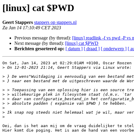
[linux] cat $PWD
Geert Stappers
stappers op stappers.nl
Za Jan 14 17:10:49 CET 2023
Previous message (by thread):
[linux] readlink -f vs pwd -P vs
Next message (by thread):
[linux] cat $PWD
Berichten gesorteerd op:
[ datum ]
[ draad ]
[ onderwerp ]
[ a
On Sat, Jan 14, 2023 at 02:29:01AM +0100, Oscar Roozen 
>
>
>
>
>
>
>
>
>
>
Oei, dan is het aan mij om de vraag duidelijker te stel
Hier komt die poging. Het is aan de hand van een voorbe