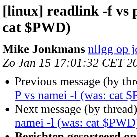
[linux] readlink -f vs
cat $PWD)
Mike Jonkmans
nllgg op 
Zo Jan 15 17:01:32 CET 2
Previous message (by th
P vs namei -l (was: cat
Next message (by thread
namei -l (was: cat $PWD
Berichten gesorteerd op