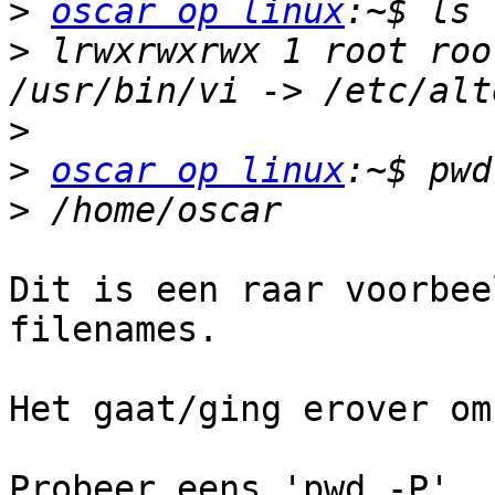
>
oscar op linux
>
 lrwxrwxrwx 1 root roo
>
>
oscar op linux
>
Dit is een raar voorbee
filenames.

Het gaat/ging erover om
Probeer eens 'pwd -P', 