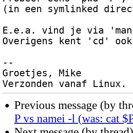
(in een symlinked direc
E.e.a. vind je via 'man
Overigens kent 'cd' ook
-- 

Groetjes, Mike

Previous message (by th
P vs namei -l (was: cat
Next message (by thread