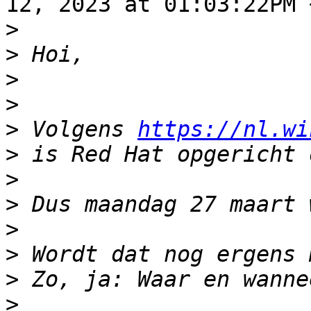
12, 2023 at 01:03:22PM 
>
>
>
>
>
 Volgens 
https://nl.wi
>
>
>
>
>
>
>