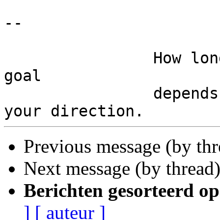
-- 

		How long it takes to reach your 
goal

		depends less on your speed than on 
Previous message (by th
Next message (by thread
Berichten gesorteerd op
]
[ auteur ]