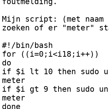
foutmelding.

Mijn script: (met naam 
zoeken of er "meter" st
#!/bin/bash

for ((i=0;i<i18;i++))

do

if $i lt 10 then sudo u
meter

if $i gt 9 then sudo un
meter

done
