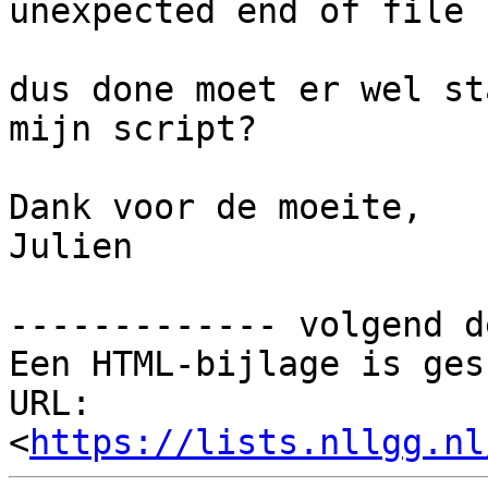
unexpected end of file

dus done moet er wel st
mijn script?

Dank voor de moeite,

Julien

------------- volgend d
Een HTML-bijlage is ges
URL: 
<
https://lists.nllgg.nl