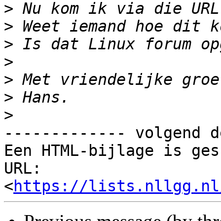
>
>
>
>
>
>
>
------------- volgend d
Een HTML-bijlage is ges
URL: 
<
https://lists.nllgg.nl