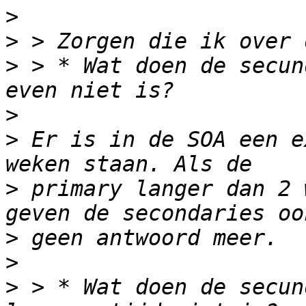
>
>
>
 > * Wat doen de secun
>
>
 Er is in de SOA een e
>
 primary langer dan 2 
>
>
>
 > * Wat doen de secun