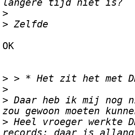
>
>
OK

>
>
>
 Daar heb ik mij nog n
>
 Heel vroeger werkte D