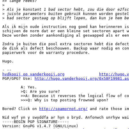
>>
>
>
>
>
Als ik mijn oude instructies nog goed kan herinneren is
schijven de norm dat er een kleine set sectoren apart w
Deze worden zonder aankondiging al geswapped als er een
Zodra je buiten die pool extra sectoren hebt die defect
de disk als defect beschouwen. Backup waar nodig en con
papierwerk voor de warranty procedure.

Hugo.

hvdkooij op vanderkooij.org
http://hugo.v
PGP/GPG? Use: 
http://hugo.vanderkooij.org/0x58F19981.as
	A: Yes.

	>Q: Are you sure?

	>>A: Because it reverses the logical flow of conversation.

	>>>Q: Why is top posting frowned upon?

Bored? Click on 
http://spamornot.org/
 and rate those im
Nid wyf yn y swyddfa ar hyn o bryd. Anfonwch unrhyw wai
-----BEGIN PGP SIGNATURE-----

Version: GnuPG v1.4.7 (GNU/Linux)
