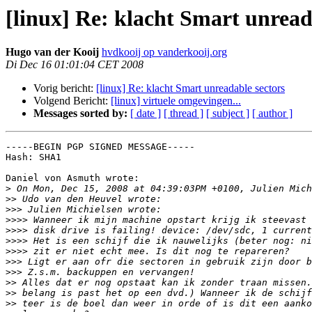
[linux] Re: klacht Smart unread
Hugo van der Kooij
hvdkooij op vanderkooij.org
Di Dec 16 01:01:04 CET 2008
Vorig bericht:
[linux] Re: klacht Smart unreadable sectors
Volgend Bericht:
[linux] virtuele omgevingen...
Messages sorted by:
[ date ]
[ thread ]
[ subject ]
[ author ]
-----BEGIN PGP SIGNED MESSAGE-----

Hash: SHA1

Daniel von Asmuth wrote:

>
>>
>>>
>>>>
>>>>
>>>>
>>>>
>>>
>>>
>>
>>
>>