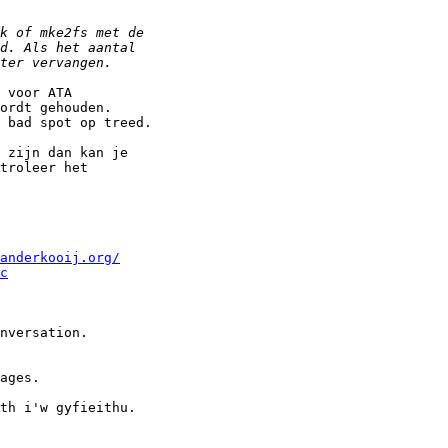
 voor ATA

ordt gehouden.

 bad spot op treed.

 zijn dan kan je

troleer het

anderkooij.org/
c
ages.

th i'w gyfieithu.
