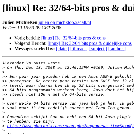
[linux] Re: 32/64-bits pros & du
Julien Michielsen
julien op michkloo.xs4all.nl
Vr Dec 19 16:53:09 CET 2008
Vorig bericht:
[linux] Re: 32/64-bits pros & cons
Volgend Bericht:
[linux] Re: 32/64-bits pros & duidelijke cons
Messages sorted by:
[ date ]
[ thread ]
[ subject ]
[ author ]
Alexander Volovics wrote:

>
>
>>
>>
>>
>>
>>
>
>
>
>
>
>
>
http://www.phoronix.com/scan.php?page=news_item&px=Nj
>