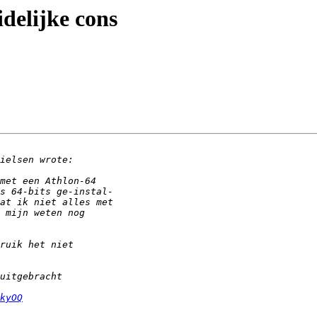
idelijke cons
kyOQ