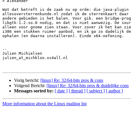
>
Wat dat betreft is de zaak nu op orde: die java-plugin 
allesoversterrenkunde.nl zodat ik de sterrenkaart daar 
andere gebieden is het balen. Voor gib. een bridge-prog
libgtk-1.2.so.0 nodig, en dat is niet aanwezig. De sour
alleen voor gnome zien staan. Voor zover ik het kan zie
i386 een stukken ruimer aanbod, en ik ga zo dadelijk de
ophalen (en daarna installeren). Einde x64-oefening.

-- 

Julien Michielsen

julien_at_michkloo.xs4all.nl

Vorig bericht:
[linux] Re: 32/64-bits pros & cons
Volgend Bericht:
[linux] Re: 32/64-bits pros & duidelijke cons
Messages sorted by:
[ date ]
[ thread ]
[ subject ]
[ author ]
More information about the Linux mailing list