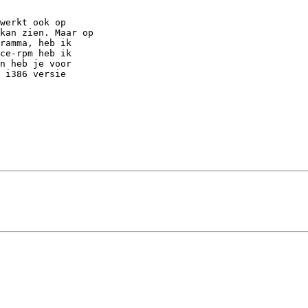
werkt ook op

kan zien. Maar op

ramma, heb ik

ce-rpm heb ik

n heb je voor

 i386 versie
