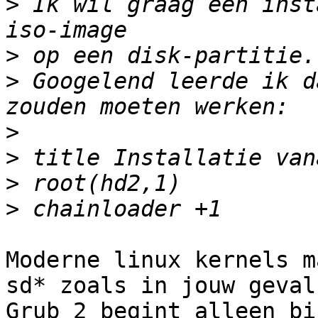
>
 Ik wil graag een inst
>
>
 Googelend leerde ik d
>
>
>
>
Moderne linux kernels m
sd* zoals in jouw geval)
Grub 2 begint alleen bi