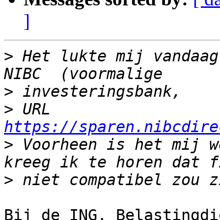
]
>
 Het lukte mij vandaag
>
>
 URL 
https://sparen.nibcdire
>
 Voorheen is het mij w
>
Bij de ING, Belastingdi