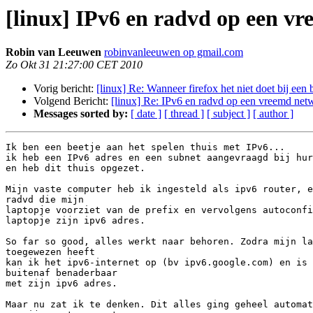
[linux] IPv6 en radvd op een vr
Robin van Leeuwen
robinvanleeuwen op gmail.com
Zo Okt 31 21:27:00 CET 2010
Vorig bericht:
[linux] Re: Wanneer firefox het niet doet bij een ba
Volgend Bericht:
[linux] Re: IPv6 en radvd op een vreemd netw
Messages sorted by:
[ date ]
[ thread ]
[ subject ]
[ author ]
Ik ben een beetje aan het spelen thuis met IPv6...

ik heb een IPv6 adres en een subnet aangevraagd bij hur
en heb dit thuis opgezet.

Mijn vaste computer heb ik ingesteld als ipv6 router, e
radvd die mijn

laptopje voorziet van de prefix en vervolgens autoconfi
laptopje zijn ipv6 adres.

So far so good, alles werkt naar behoren. Zodra mijn la
toegewezen heeft

kan ik het ipv6-internet op (bv ipv6.google.com) en is 
buitenaf benaderbaar

met zijn ipv6 adres.

Maar nu zat ik te denken. Dit alles ging geheel automat