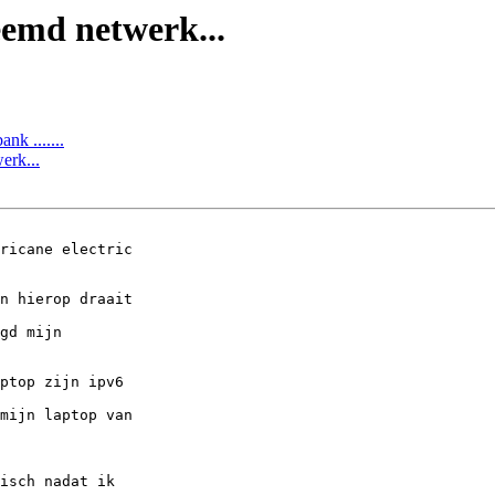
eemd netwerk...
nk .......
erk...
ricane electric

n hierop draait

gd mijn

ptop zijn ipv6

mijn laptop van

isch nadat ik
