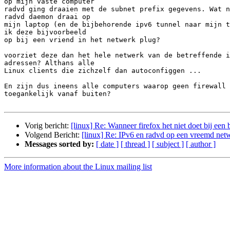
op mijn vaste computer

radvd ging draaien met de subnet prefix gegevens. Wat n
radvd daemon draai op

mijn laptop (en de bijbehorende ipv6 tunnel naar mijn t
ik deze bijvoorbeeld

op bij een vriend in het netwerk plug?

voorziet deze dan het hele netwerk van de betreffende i
adressen? Althans alle

Linux clients die zichzelf dan autoconfiggen ...

En zijn dus ineens alle computers waarop geen firewall 
toegankelijk vanaf buiten?

Vorig bericht:
[linux] Re: Wanneer firefox het niet doet bij een ba
Volgend Bericht:
[linux] Re: IPv6 en radvd op een vreemd netw
Messages sorted by:
[ date ]
[ thread ]
[ subject ]
[ author ]
More information about the Linux mailing list