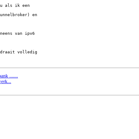
u als ik een

unnelbroker) en

neens van ipv6

draait volledig

nk .......
erk...