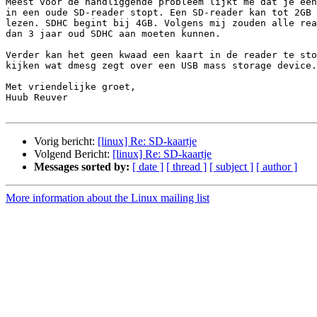
Meest voor de handliggende probleem lijkt me dat je een
in een oude SD-reader stopt. Een SD-reader kan tot 2GB 
lezen. SDHC begint bij 4GB. Volgens mij zouden alle rea
dan 3 jaar oud SDHC aan moeten kunnen.

Verder kan het geen kwaad een kaart in de reader te sto
kijken wat dmesg zegt over een USB mass storage device.

Met vriendelijke groet,

Huub Reuver

Vorig bericht:
[linux] Re: SD-kaartje
Volgend Bericht:
[linux] Re: SD-kaartje
Messages sorted by:
[ date ]
[ thread ]
[ subject ]
[ author ]
More information about the Linux mailing list