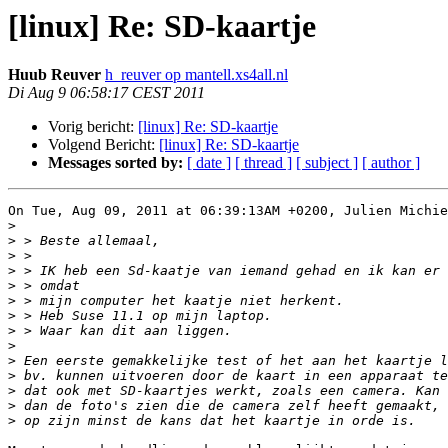
[linux] Re: SD-kaartje
Huub Reuver
h_reuver op mantell.xs4all.nl
Di Aug 9 06:58:17 CEST 2011
Vorig bericht:
[linux] Re: SD-kaartje
Volgend Bericht:
[linux] Re: SD-kaartje
Messages sorted by:
[ date ]
[ thread ]
[ subject ]
[ author ]
On Tue, Aug 09, 2011 at 06:39:13AM +0200, Julien Michie
>
>
>
>
>
>
>
>
>
>
>
>
>
>