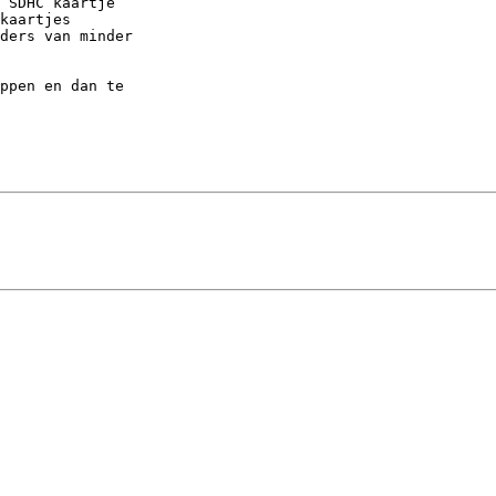
 SDHC kaartje

kaartjes

ders van minder 

ppen en dan te 
