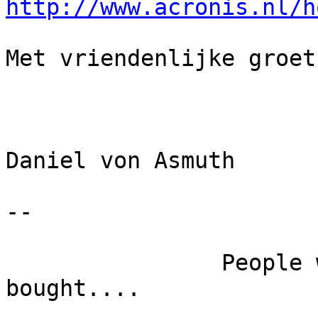
http://www.acronis.nl/h
Met vriendenlijke groet,
Daniel von Asmuth

-- 

		People who bought this story also 
bought....
