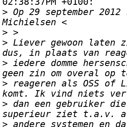
02:38:37PM +0100:

>
 Op 29 september 2012 
>
>
 Liever gewoon laten z
>
 iedere domme hersensc
>
 reageren als OSS of L
>
 dan een gebruiker die
>
 andere systemen en da