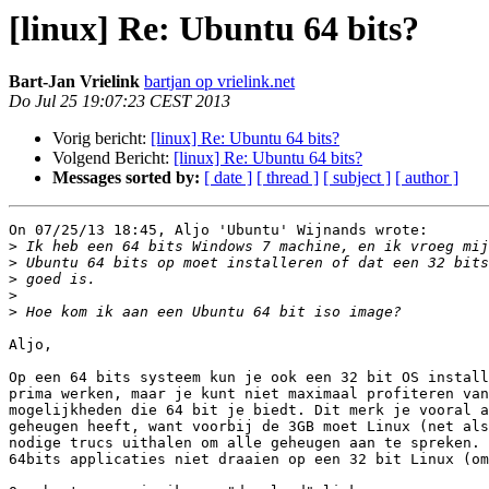
[linux] Re: Ubuntu 64 bits?
Bart-Jan Vrielink
bartjan op vrielink.net
Do Jul 25 19:07:23 CEST 2013
Vorig bericht:
[linux] Re: Ubuntu 64 bits?
Volgend Bericht:
[linux] Re: Ubuntu 64 bits?
Messages sorted by:
[ date ]
[ thread ]
[ subject ]
[ author ]
On 07/25/13 18:45, Aljo 'Ubuntu' Wijnands wrote:

>
>
>
>
>
Aljo,

Op een 64 bits systeem kun je ook een 32 bit OS install
prima werken, maar je kunt niet maximaal profiteren van
mogelijkheden die 64 bit je biedt. Dit merk je vooral a
geheugen heeft, want voorbij de 3GB moet Linux (net als
nodige trucs uithalen om alle geheugen aan te spreken. 
64bits applicaties niet draaien op een 32 bit Linux (om