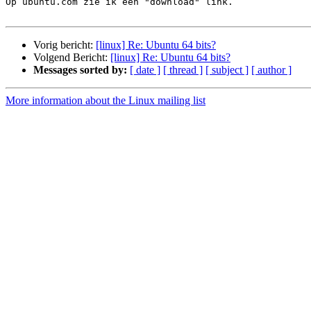
Op ubuntu.com zie ik een "download" link.

Vorig bericht:
[linux] Re: Ubuntu 64 bits?
Volgend Bericht:
[linux] Re: Ubuntu 64 bits?
Messages sorted by:
[ date ]
[ thread ]
[ subject ]
[ author ]
More information about the Linux mailing list