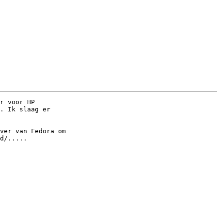
r voor HP

. Ik slaag er

ver van Fedora om

d/.....
