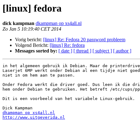
[linux] fedora
dick kampman
dkampman op xs4all.nl
Zo Jan 5 10:19:40 CET 2014
Vorig bericht:
[linux] Re: Fedora 20 password probleem
Volgend Bericht:
[linux] Re: fedora
Messages sorted by:
[ date ]
[ thread ]
[ subject ]
[ author ]
in het algemeen gebruik ik Debian. Maar de printerdrive
Laserjet 6MP werkt onder Debian al een tijdje niet goed
niet in om hem aan te passen.

Onder Fedora werkt die driver goed. Dus leen ik die dri
hem onder Debian te gebruiken. Het betreft /etc/cups/pp
Dit is een voorbeeld van het variabele Linux-gebruik.

dkampman op xs4all.nl
http://www.uitgeverida.nl