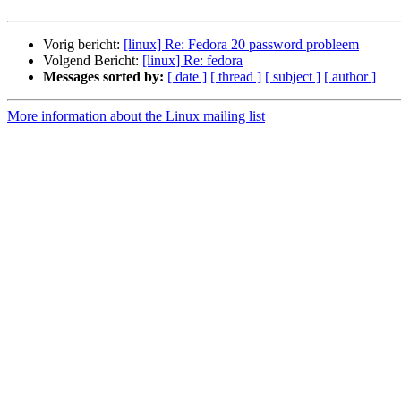
Vorig bericht:
[linux] Re: Fedora 20 password probleem
Volgend Bericht:
[linux] Re: fedora
Messages sorted by:
[ date ]
[ thread ]
[ subject ]
[ author ]
More information about the Linux mailing list