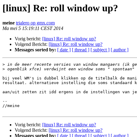
[linux] Re: roll window up?
meine
trialero op gmx.com
Ma mei 5 15:19:11 CEST 2014
Vorig bericht:
[linux] Re: roll window up?
Volgend Bericht:
[linux] Re: roll window up?
Messages sorted by:
[ date ]
[ thread ]
[ subject ]
[ author ]
>
>
bij veel WM's is dubbel klikken op de titelbalk de mani
resultaat. alternatieve instelling die soms standaard k
aan/uit zetten zit idd ergens in de instellingen van je
-- 

//meine

Vorig bericht:
[linux] Re: roll window up?
Volgend Bericht:
[linux] Re: roll window up?
Messages sorted by:
[ date ]
[ thread ]
[ subject ]
[ author ]