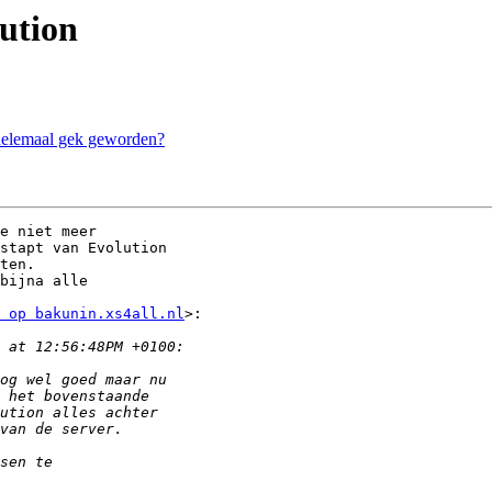
lution
 helemaal gek geworden?
e niet meer

stapt van Evolution

ten.

bijna alle

 op bakunin.xs4all.nl
>:
