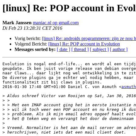
[linux] Re: POP account in Evo
Mark Janssen
maniac.nl op gmail.com
Di Feb 23 13:28:31 CET 2016
Vorig bericht:
[linux] Re: androids programmeren: zijn ze nou
Volgend Bericht:
[linux] Re: POP account in Evolution
Messages sorted by:
[ date ]
[ thread ]
[ subject ]
[ author ]
Evolution is nogal end-of-life... en wordt al een tijdj
geupdate. Ik ben juist vorige release van debian overge
naar Claws... daar lijkt nog wel ontwikkeling in te zit
De diverse plugins ga je echter wel nodig hebben, maar 
functionaliteit zit bij claws in plugins.

2016-01-30 17:40 GMT+01:00 Daniel C. von Asmuth <
asmuth
>
>
>
>
>
>
>
>
>