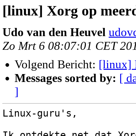
[linux] Xorg op meerd
Udo van den Heuvel
udovd
Zo Mrt 6 08:07:01 CET 20
Volgend Bericht:
[linux]
Messages sorted by:
[ d
]
Linux-guru's,

Ik ontdekte net dat Xor