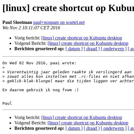
[linux] create shortcut op Kubu
Paul Slootman
paul+nospam op wurtel.net
Wo Nov 2 10:11:07 CET 2016
Vorig bericht:
[linux] create shortcut op Kubuntu desktop
Volgend Bericht:
[linux] create shortcut op Kubuntu desktop
Berichten gesorteerd op:
[ datum ]
[ draad ]
[ onderwerp ]
[ a
On Wed 02 Nov 2016, paai wrote:

>
>
>
>
En daarom gebruik ik nog fvwm :)

Vorig bericht:
[linux] create shortcut op Kubuntu desktop
Volgend Bericht:
[linux] create shortcut op Kubuntu desktop
Berichten gesorteerd op:
[ datum ]
[ draad ]
[ onderwerp ]
[ a