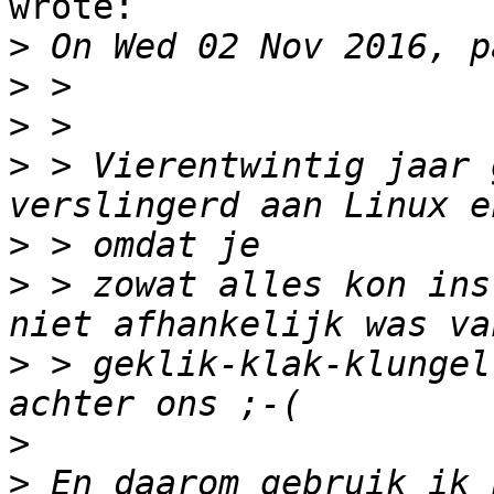
wrote:

>
>
>
>
 > Vierentwintig jaar 
>
>
 > zowat alles kon ins
>
 > geklik-klak-klungel
>
>