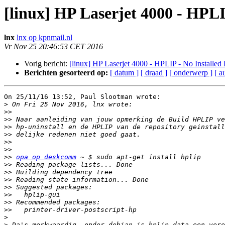
[linux] HP Laserjet 4000 - HPL
lnx
lnx op kpnmail.nl
Vr Nov 25 20:46:53 CET 2016
Vorig bericht:
[linux] HP Laserjet 4000 - HPLIP - No Installe
Berichten gesorteerd op:
[ datum ]
[ draad ]
[ onderwerp ]
[ a
On 25/11/16 13:52, Paul Slootman wrote:

>
>>
>>
>>
>>
>>
>>
>>
opa op deskcomm
>>
>>
>>
>>
>>
>>
>>
>
>