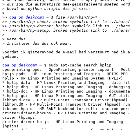
>
>
>
>>
opa op deskcomm
>>
>>
>>
>
>
>
Voordat ik gisteravond de e-mail had verstuurt had ik a
gedaan:

opa op deskcomm
 ~ $ sudo apt-cache search hplip

openprinting-ppds - OpenPrinting printer support - Post
hpijs-ppds - HP Linux Printing and Imaging - HPIJS PPD 
hplip - HP Linux Printing and Imaging System (HPLIP)

* hplip-data - HP Linux Printing and Imaging - data fil
* hplip-dbg - HP Linux Printing and Imaging - debugging
* hplip-doc - HP Linux Printing and Imaging - documenta
* hplip-gui - HP Linux Printing and Imaging - GUI utili
libhpmud-dev - HP Multi-Point Transport Driver (hpmud) 
libhpmud0 - HP Multi-Point Transport Driver (hpmud) run
libsane-hpaio - HP SANE backend for multi-function peri
printer-driver-hpcups - HP Linux Printing and Imaging -
driver (hpcups)

printer-driver-hpijs - HP Linux Printing and Imaging - 
(hpijs)
