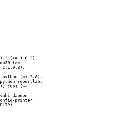
1-3 (>= 1.0.2),

mp30 (>=

 2:1.0.8),

 python (<< 2.8),

python-reportlab,

), cups (>=

vahi-daemon

onfig-printer

PLIP)
