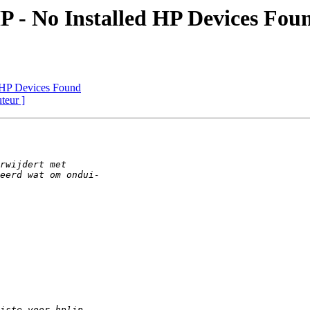
IP - No Installed HP Devices Fou
d HP Devices Found
uteur ]