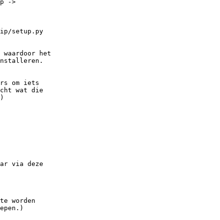
p ->

ip/setup.py

 waardoor het

nstalleren.

rs om iets

cht wat die

)

ar via deze
