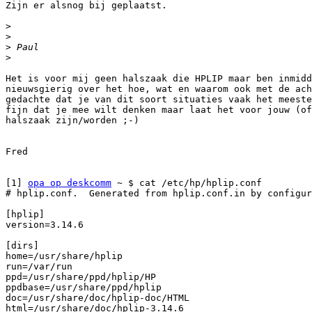
Zijn er alsnog bij geplaatst.

>
>
>
>
Het is voor mij geen halszaak die HPLIP maar ben inmidd
nieuwsgierig over het hoe, wat en waarom ook met de ach
gedachte dat je van dit soort situaties vaak het meeste
fijn dat je mee wilt denken maar laat het voor jouw (of
halszaak zijn/worden ;-)

Fred

[1] 
opa op deskcomm
 ~ $ cat /etc/hp/hplip.conf

# hplip.conf.  Generated from hplip.conf.in by configur
[hplip]

version=3.14.6

[dirs]

home=/usr/share/hplip

run=/var/run

ppd=/usr/share/ppd/hplip/HP

ppdbase=/usr/share/ppd/hplip

doc=/usr/share/doc/hplip-doc/HTML

html=/usr/share/doc/hplip-3.14.6
