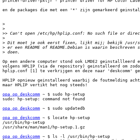
printer-driver-pxljr - printer driver for HP Color Lase
en de packages die met een '*' zijn gemarkeerd geinstal
>
>
>>
>
>
>
>
Op een andere computer stond ook LMDE2 geinstallleerd e
volgens HPLIP (via de repository) geinstalleerd om zodo
hplip.conf [1] te verkrijgen en deze naar 'deskcomm' ge
HPLIP opnieuw geinstalleerd waarbij de foutmelding acht
maar HPLIP vertikt het nog steeds!

opa op deskcomm
 ~ $ sudo hp-setup

sudo: hp-setup: command not found

opa op deskcomm
 ~ $ sudo updatedb

opa op deskcomm
 ~ $ locate hp-setup

/usr/bin/hp-setup

/usr/share/man/man1/hp-setup.1.gz

opa op deskcomm
 ~ $ ls -l /usr/bin/hp-setup
