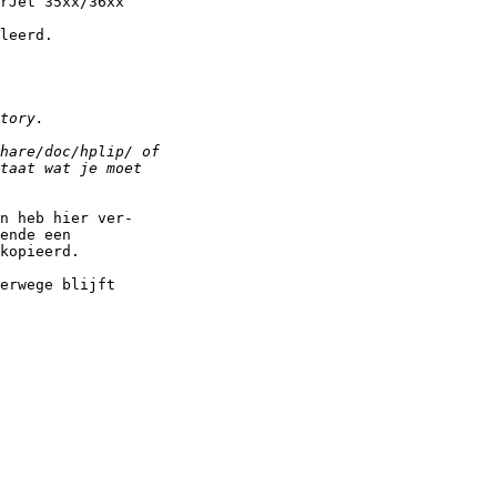
rJet 35xx/36xx

leerd.

n heb hier ver-

ende een

kopieerd.

erwege blijft
