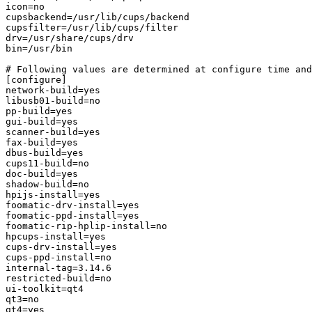
icon=no

cupsbackend=/usr/lib/cups/backend

cupsfilter=/usr/lib/cups/filter

drv=/usr/share/cups/drv

bin=/usr/bin

# Following values are determined at configure time and
[configure]

network-build=yes

libusb01-build=no

pp-build=yes

gui-build=yes

scanner-build=yes

fax-build=yes

dbus-build=yes

cups11-build=no

doc-build=yes

shadow-build=no

hpijs-install=yes

foomatic-drv-install=yes

foomatic-ppd-install=yes

foomatic-rip-hplip-install=no

hpcups-install=yes

cups-drv-install=yes

cups-ppd-install=no

internal-tag=3.14.6

restricted-build=no

ui-toolkit=qt4

qt3=no

qt4=yes
