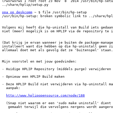
lrwxrwxrwx 1 root root 23 Nov  8  2014 /usr/bin/hp-setu
../share/hplip/setup.py

opa op deskcomm
 ~ $ file /usr/bin/hp-setup

/usr/bin/hp-setup: broken symbolic link to ../share/hpl
Volgens mij heeft die hp-unistall van Build iets gedaan
niet (meer) mogelijk is om HPLIP via de repository te i
(Dat krijg je ervan wanneer je buiten de package-manage
installeert want die hebben op die hp-uninstall geen zi
allemaal doet met als gevolg dat ze 'buitenspel' staan.
Mijn voorstel en met jouw goedvinden:

- Huidige HPLIP Repository (middels purge) verwijderen

- Opnieuw een HPLIP Build maken

- Deze HPLIP Build niet verwijderen via hp-uninstall ma
  aanpak:

http://www.hplipopensource.com/node/188
  (Snap niet waarom er een 'sudo make uninstall' dient te worden

   gemaakt terwijl die vervolgens nergens wordt aangeroepen.)
