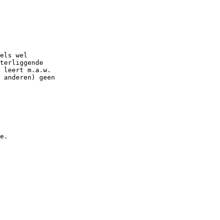
els wel

terliggende

 leert m.a.w.

 anderen) geen

e.
