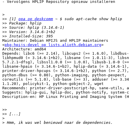
- Vervolgens HPLIP Repository opnieuw installeren

>
>>
 [1] 
opa op deskcomm
>>
>>
>>
>>
Maintainer: Debian HPIJS and HPLIP maintainers

<
pkg-hpijs-devel op lists.alioth.debian.org
>

Architecture: amd64

Depends: libc6 (>= 2.14), libcups2 (>= 1.6.0), libdbus-
libhpmud0 (= 3.14.6-1+b2), libsane (>= 1.0.11-3), libsn
5.7.2.1~dfsg), libssl1.0.0 (>= 1.0.0), libusb-1.0-0 (>=
libsane-hpaio (= 3.14.6-1+b2), hplip-data (= 3.14.6-1),

printer-driver-hpcups (= 3.14.6-1+b2), python (>= 2.7),
python-dbus (>= 0.80), python-imaging, python-pexpect, 
coreutils (>= 5.1.0), lsb-base (>= 3), adduser (>= 3.34
1.1.20), policykit-1, python-gobject-2, wget

Recommends: printer-driver-postscript-hp, sane-utils, a
Suggests: hplip-gui, hplip-doc, python-notify, system-c
Description-en: HP Linux Printing and Imaging System (H
>>
>>
>
>