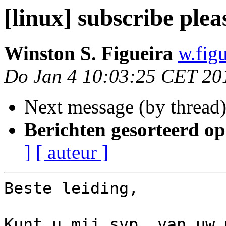
[linux] subscribe plea
Winston S. Figueira
w.fig
Do Jan 4 10:03:25 CET 20
Next message (by thread
Berichten gesorteerd op
]
[ auteur ]
Beste leiding,

Kunt u mij svp. van uw 