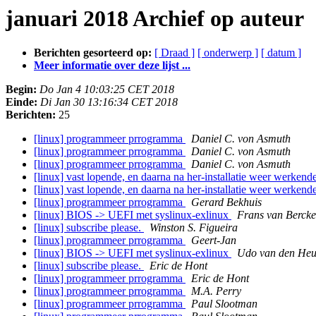
januari 2018 Archief op auteur
Berichten gesorteerd op:
[ Draad ]
[ onderwerp ]
[ datum ]
Meer informatie over deze lijst ...
Begin:
Do Jan 4 10:03:25 CET 2018
Einde:
Di Jan 30 13:16:34 CET 2018
Berichten:
25
[linux] programmeer prrogramma
Daniel C. von Asmuth
[linux] programmeer prrogramma
Daniel C. von Asmuth
[linux] programmeer prrogramma
Daniel C. von Asmuth
[linux] vast lopende, en daarna na her-installatie weer werken
[linux] vast lopende, en daarna na her-installatie weer werken
[linux] programmeer prrogramma
Gerard Bekhuis
[linux] BIOS -> UEFI met syslinux-exlinux
Frans van Bercke
[linux] subscribe please.
Winston S. Figueira
[linux] programmeer prrogramma
Geert-Jan
[linux] BIOS -> UEFI met syslinux-exlinux
Udo van den Heu
[linux] subscribe please.
Eric de Hont
[linux] programmeer prrogramma
Eric de Hont
[linux] programmeer prrogramma
M.A. Perry
[linux] programmeer prrogramma
Paul Slootman