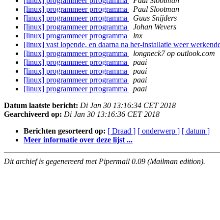
[linux] programmeer prrogramma
Paul Slootman
[linux] programmeer prrogramma
Paul Slootman
[linux] programmeer prrogramma
Guus Snijders
[linux] programmeer prrogramma
Johan Wevers
[linux] programmeer prrogramma
lnx
[linux] vast lopende, en daarna na her-installatie weer werken
[linux] programmeer prrogramma
longneck7 op outlook.com
[linux] programmeer prrogramma
paai
[linux] programmeer prrogramma
paai
[linux] programmeer prrogramma
paai
[linux] programmeer prrogramma
paai
Datum laatste bericht:
Di Jan 30 13:16:34 CET 2018
Gearchiveerd op:
Di Jan 30 13:16:36 CET 2018
Berichten gesorteerd op:
[ Draad ]
[ onderwerp ]
[ datum ]
Meer informatie over deze lijst ...
Dit archief is gegenereerd met Pipermail 0.09 (Mailman edition).