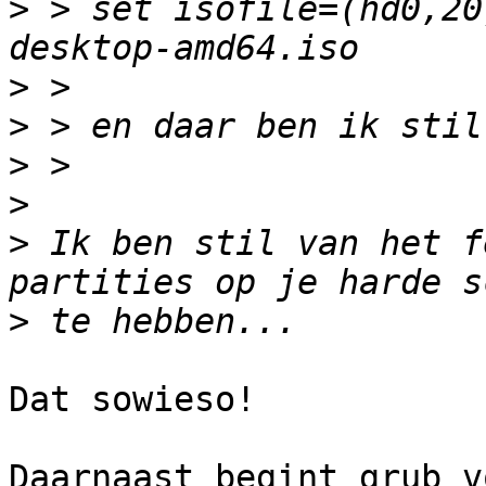
>
 > set isofile=(hd0,20
>
>
>
>
>
 Ik ben stil van het f
>
Dat sowieso!

Daarnaast begint grub v