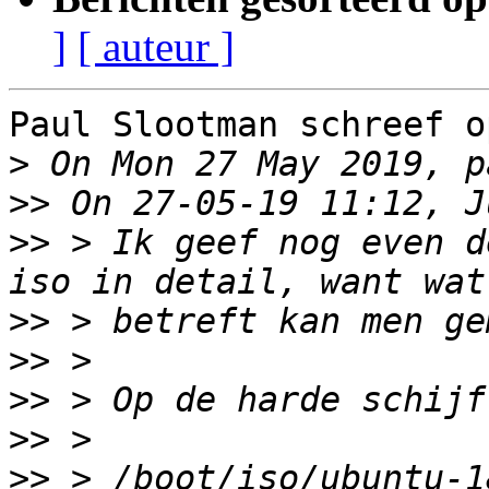
]
[ auteur ]
Paul Slootman schreef o
>
>>
>>
 > Ik geef nog even d
>>
>>
>>
>>
>>