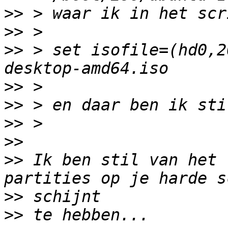
>>
>>
>>
 > set isofile=(hd0,2
>>
>>
>>
>>
>>
 Ik ben stil van het 
>>
>>