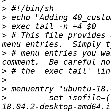
>
>
>
>
 # This file provides 
>
 # menu entries you wa
>
>
>
>
         set isofile=(