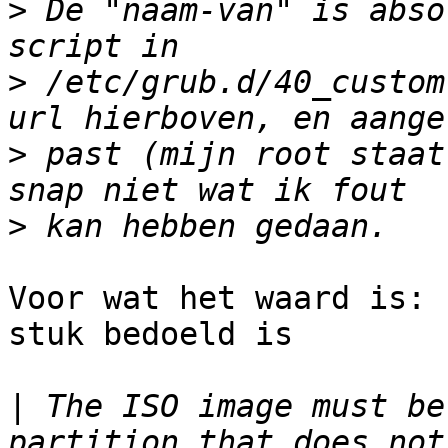
>
 De "naam-van" is abso
>
 /etc/grub.d/40_custom
>
 past (mijn root staat
>
Voor wat het waard is: 
stuk bedoeld is

|
 The ISO image must be