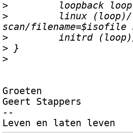
>
>
         linux (loop)/
>
>
>
Groeten

Geert Stappers

-- 
