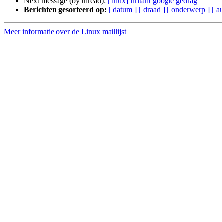
Next message (by thread):
[linux] irritant google gedrag
Berichten gesorteerd op:
[ datum ]
[ draad ]
[ onderwerp ]
[ a
Meer informatie over de Linux maillijst