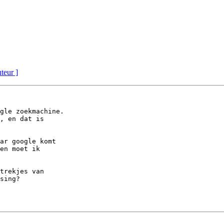
uteur ]
gle zoekmachine. 

, en dat is 

ar google komt 

en moet ik 

trekjes van 

sing?
