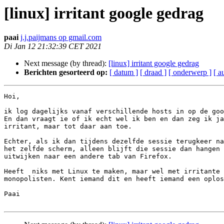
[linux] irritant google gedrag
paai
j.j.paijmans op gmail.com
Di Jan 12 21:32:39 CET 2021
Next message (by thread):
[linux] irritant google gedrag
Berichten gesorteerd op:
[ datum ]
[ draad ]
[ onderwerp ]
[ a
Hoi,

ik log dagelijks vanaf verschillende hosts in op de goo
En dan vraagt ie of ik echt wel ik ben en dan zeg ik ja
irritant, maar tot daar aan toe.

Echter, als ik dan tijdens dezelfde sessie terugkeer na
het zelfde scherm, alleen blijft die sessie dan hangen 
uitwijken naar een andere tab van Firefox.

Heeft  niks met Linux te maken, maar wel met irritante 
monopolisten. Kent iemand dit en heeft iemand een oplos
Paai
