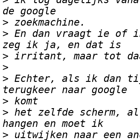
>
>
 En dan vraagt ie of i
>
>
>
 Echter, als ik dan ti
>
>
 het zelfde scherm, al
>