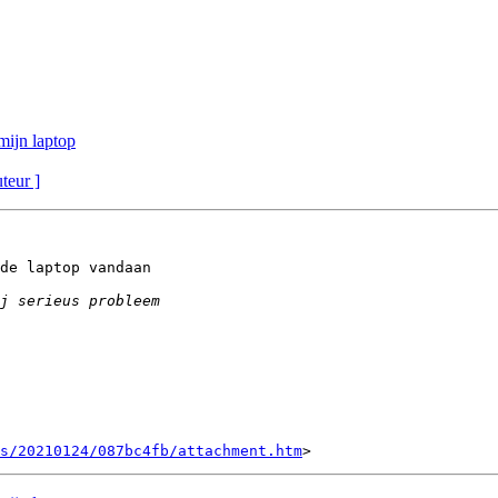
mijn laptop
uteur ]
de laptop vandaan

s/20210124/087bc4fb/attachment.htm