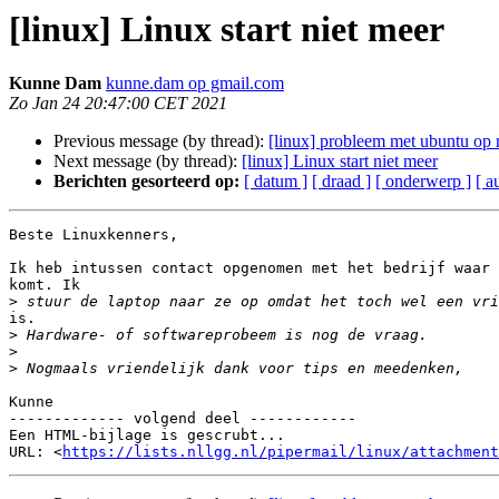
[linux] Linux start niet meer
Kunne Dam
kunne.dam op gmail.com
Zo Jan 24 20:47:00 CET 2021
Previous message (by thread):
[linux] probleem met ubuntu op 
Next message (by thread):
[linux] Linux start niet meer
Berichten gesorteerd op:
[ datum ]
[ draad ]
[ onderwerp ]
[ a
Beste Linuxkenners,

Ik heb intussen contact opgenomen met het bedrijf waar 
komt. Ik

>
is.

>
>
>
Kunne

------------- volgend deel ------------

Een HTML-bijlage is gescrubt...

URL: <
https://lists.nllgg.nl/pipermail/linux/attachment