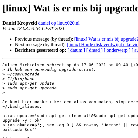
[linux] Wat is er mis bij upgrad
Daniel Kropveld
daniel op linux020.nl
Vr Jun 18 08:53:54 CEST 2021
Previous message (by thread):
[linux] Wat is er mis bij upgrade
Next message (by thread):
[linux] Harde disk verdwijnt elke vie
Berichten gesorteerd op:
[ datum ]
[ draad ]
[ onderwerp ]
[ a
Julien Michielsen schreef op do 17-06-2021 om 09:40 [+0
>
>
>
>
>
>
Je kunt hier makkelijker een alias van maken, stop deze
~/.bash_aliases:

alias update='sudo apt-get clean all&&sudo apt-get upda
upgrade -y ; ok'

alias ok='ex=$?;[ $ex -eq 0 ] && cowsay "Hoeroe" || cow
exitcode $ex"'
