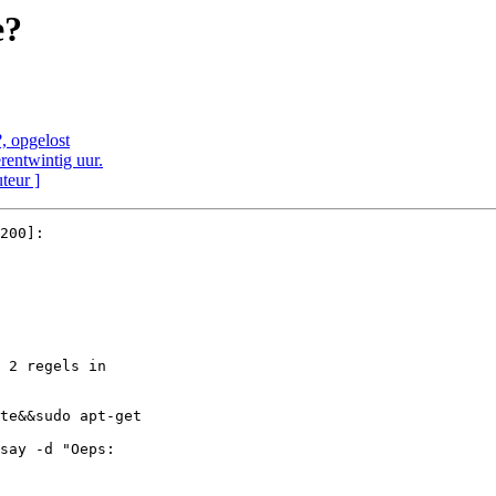
e?
?, opgelost
rentwintig uur.
uteur ]
200]:

 2 regels in

te&&sudo apt-get 

say -d "Oeps:
