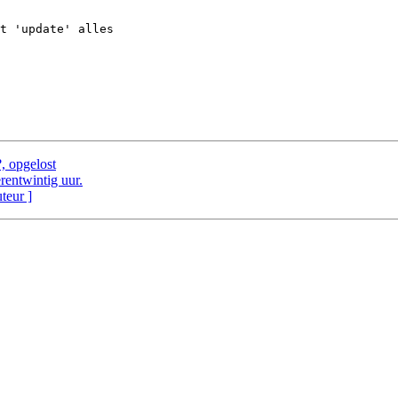
t 'update' alles

?, opgelost
rentwintig uur.
uteur ]