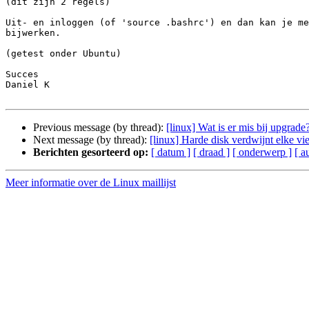
(dit zijn 2 regels)

Uit- en inloggen (of 'source .bashrc') en dan kan je me
bijwerken.

(getest onder Ubuntu)

Succes

Daniel K

Previous message (by thread):
[linux] Wat is er mis bij upgrade
Next message (by thread):
[linux] Harde disk verdwijnt elke vie
Berichten gesorteerd op:
[ datum ]
[ draad ]
[ onderwerp ]
[ a
Meer informatie over de Linux maillijst