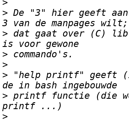
>
>
 De "3" hier geeft aan
>
 dat gaat over (C) lib
>
>
>
 "help printf" geeft (
>
 printf functie (die w
>