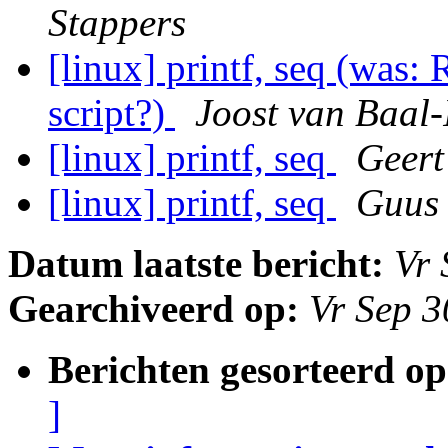
Stappers
[linux] printf, seq (was: 
script?)
Joost van Baal-I
[linux] printf, seq
Geert
[linux] printf, seq
Guus 
Datum laatste bericht:
Vr 
Gearchiveerd op:
Vr Sep 
Berichten gesorteerd op
]