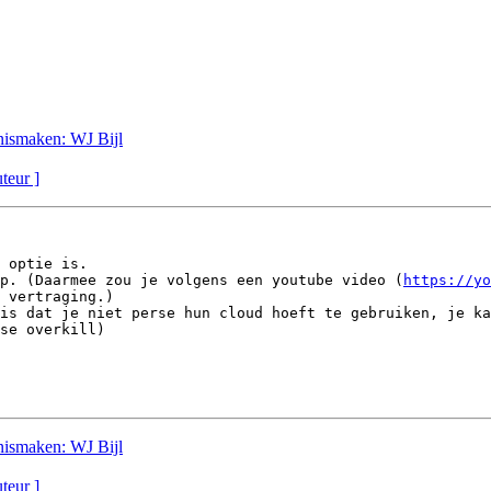
nnismaken: WJ Bijl
uteur ]
 optie is.

p. (Daarmee zou je volgens een youtube video (
https://yo
 vertraging.)

is dat je niet perse hun cloud hoeft te gebruiken, je ka
se overkill)

nnismaken: WJ Bijl
uteur ]