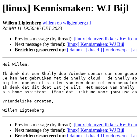
[linux] Kennismaken: WJ Bijl
Willem Ligtenberg
willem op wligtenberg.nl
Za Mrt 11 19:56:46 CET 2023
Previous message (by thread):
[linux] deurverklikker / Re: Ke
Next message (by thread):
[linux] Kennismaken: WJ Bijl
Berichten gesorteerd op:
[ datum ]
[ draad ]
[ onderwerp ]
[ a
Hoi Willem,

Ik denk dat een Shelly door/window sensor dan een goede
Je kan het gebruiken met de Shelly cloud + de Shelly ap
bij het openen of sluiten van een deur met een bepaalde
Ik denk dat dit doet wat je wilt. Het mooie van Shelly 
als home assistant. (Maar dat lijkt me voor jouw use ca
Vriendelijke groeten,

Previous message (by thread):
[linux] deurverklikker / Re: Ke
Next message (by thread):
[linux] Kennismaken: WJ Bijl
Berichten gesorteerd op:
[ datum ]
[ draad ]
[ onderwerp ]
[ a