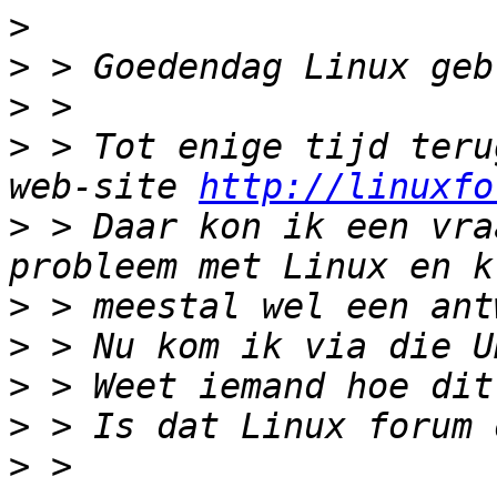
>
>
>
>
 > Tot enige tijd teru
web-site 
http://linuxfo
>
 > Daar kon ik een vra
>
>
>
>
>