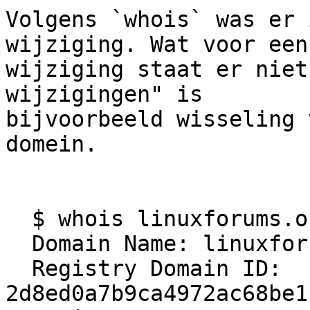
Volgens `whois` was er 
wijziging. Wat voor een

wijziging staat er niet
wijzigingen" is

bijvoorbeeld wisseling 
domein.

  $ whois linuxforums.org

  Domain Name: linuxforums.org

  Registry Domain ID: 
2d8ed0a7b9ca4972ac68be1