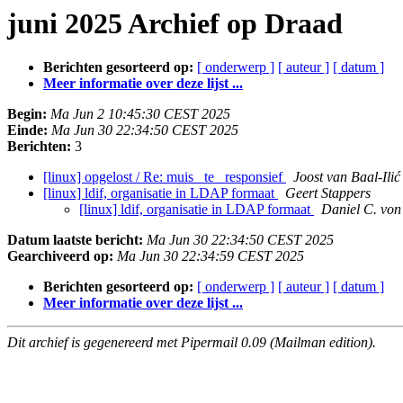
juni 2025 Archief op Draad
Berichten gesorteerd op:
[ onderwerp ]
[ auteur ]
[ datum ]
Meer informatie over deze lijst ...
Begin:
Ma Jun 2 10:45:30 CEST 2025
Einde:
Ma Jun 30 22:34:50 CEST 2025
Berichten:
3
[linux] opgelost / Re: muis _te_ responsief
Joost van Baal-Ilić
[linux] ldif, organisatie in LDAP formaat
Geert Stappers
[linux] ldif, organisatie in LDAP formaat
Daniel C. vo
Datum laatste bericht:
Ma Jun 30 22:34:50 CEST 2025
Gearchiveerd op:
Ma Jun 30 22:34:59 CEST 2025
Berichten gesorteerd op:
[ onderwerp ]
[ auteur ]
[ datum ]
Meer informatie over deze lijst ...
Dit archief is gegenereerd met Pipermail 0.09 (Mailman edition).