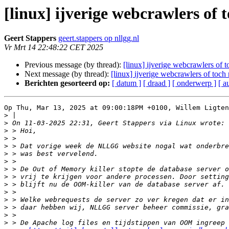
[linux] ijverige webcrawlers of t
Geert Stappers
geert.stappers op nllgg.nl
Vr Mrt 14 22:48:22 CET 2025
Previous message (by thread):
[linux] ijverige webcrawlers of t
Next message (by thread):
[linux] ijverige webcrawlers of toch 
Berichten gesorteerd op:
[ datum ]
[ draad ]
[ onderwerp ]
[ a
Op Thu, Mar 13, 2025 at 09:00:18PM +0100, Willem Ligten
>
>
>
>
>
>
>
>
>
>
>
>
>
>
>