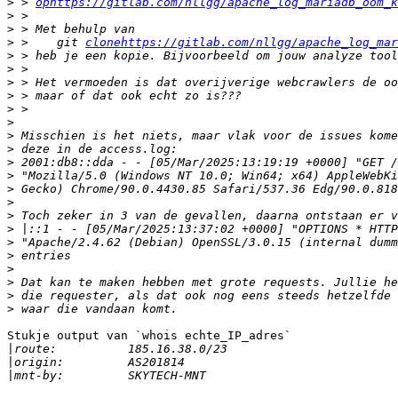
>
 > 
ophttps://gitlab.com/nllgg/apache_log_mariadb_oom_k
>
>
>
 >    git 
clonehttps://gitlab.com/nllgg/apache_log_mar
>
>
>
>
>
>
>
>
>
>
>
>
>
>
>
>
>
>
>
>
Stukje output van `whois echte_IP_adres`

|
|
|