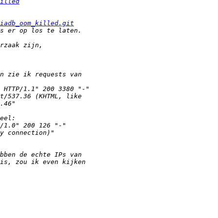
illed
iadb_oom_killed.git