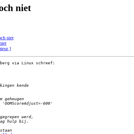
och niet
och niet
niet
uteur ]
berg via Linux schreef:
